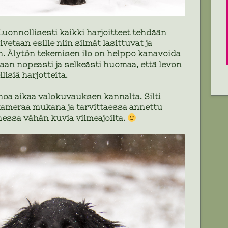
Luonnollisesti kaikki harjoitteet tehdään
ivetaan esille niin silmät lasittuvat ja
n. Älytön tekemisen ilo on helppo kanavoida
aan nopeasti ja selkeästi huomaa, että levon
isiä harjotteita.
a aikaa valokuvauksen kannalta. Silti
 kameraa mukana ja tarvittaessa annettu
Ohessa vähän kuvia viimeajoilta.