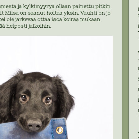
lumesta ja kylkimyyryä ollaan painettu pitkin
it Miisa on saanut hoitaa yksin. Vauhti on jo
tei ole järkevää ottaa isoa koiraa mukaan
ää helposti jalkoihin.