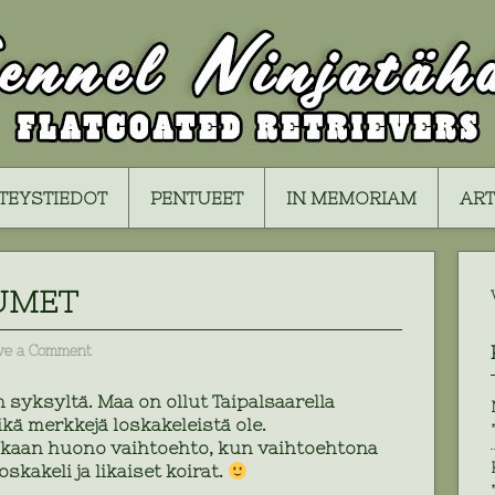
TEYSTIEDOT
PENTUEET
IN MEMORIAM
ART
UMET
ve a Comment
 syksyltä. Maa on ollut Taipalsaarella
eikä merkkejä loskakeleistä ole.
nkaan huono vaihtoehto, kun vaihtoehtona
oskakeli ja likaiset koirat.