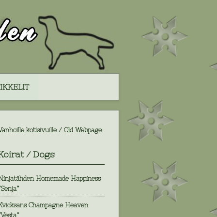
IKKELIT
Vanhoille kotisivuille / Old Webpage
Koirat / Dogs
Ninjatähden Homemade Happiness
”Senja”
Kvicksans Champagne Heaven
”Vesta”