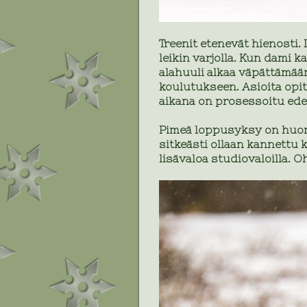
Treenit etenevät hienosti. 
leikin varjolla. Kun dami ka
alahuuli alkaa väpättämää
koulutukseen. Asioita opit
aikana on prosessoitu edell
Pimeä loppusyksy on huono
sitkeästi ollaan kannettu
lisävaloa studiovaloilla. 