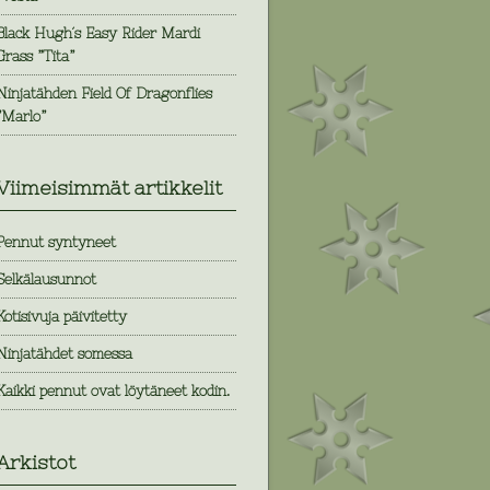
Black Hugh´s Easy Rider Mardi
Grass ”Tita”
Ninjatähden Field Of Dragonflies
”Marlo”
Viimeisimmät artikkelit
Pennut syntyneet
Selkälausunnot
Kotisivuja päivitetty
Ninjatähdet somessa
Kaikki pennut ovat löytäneet kodin.
Arkistot