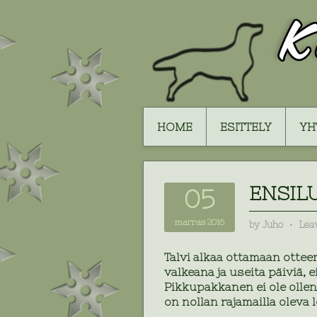
HOME
ESITTELY
YH
ENSIL
05
marras 2016
by
Juho
⋅
Lea
Talvi alkaa ottamaan otteen
valkeana ja useita päiviä, 
Pikkupakkanen ei ole olle
on nollan rajamailla oleva l