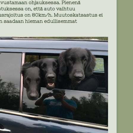
e avustamaan ohjauksessa. Pienenä
uksessa on, että auto vaihtuu
eusrajoitus on 80km/h. Muutoskatsastus ei
in saadaan hieman edullisemmat