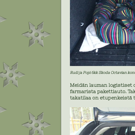
Rudi ja Popi 6kk Skoda Octavian kont
Meidän lauman logistiset 
farmarista pakettiauto. Ta
takatilaa on etupenkeistä 