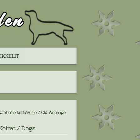
IKKELIT
Vanhoille kotisivuille / Old Webpage
Koirat / Dogs