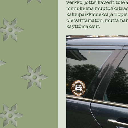
verkko, jottei kaverit tul
miinuksena muutoskatsast
kaksipaikkaiseksi ja nop
ole välttämätön, mutta nä
käyttömaksut.