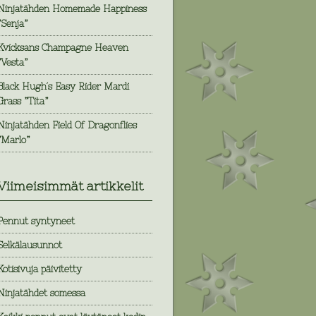
Ninjatähden Homemade Happiness
”Senja”
Kvicksans Champagne Heaven
”Vesta”
Black Hugh´s Easy Rider Mardi
Grass ”Tita”
Ninjatähden Field Of Dragonflies
”Marlo”
Viimeisimmät artikkelit
Pennut syntyneet
Selkälausunnot
Kotisivuja päivitetty
Ninjatähdet somessa