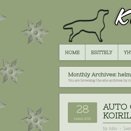
HOME
ESITTELY
YH
Monthly Archives:
helm
You are browsing the site archives by 
AUTO 
28
KOIRIL
helmi 2016
by
Juho
⋅
Lea