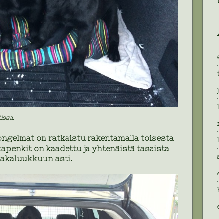
issa.
ongelmat on ratkaistu rakentamalla toisesta
kapenkit on kaadettu ja yhtenäistä tasaista
takaluukkuun asti.