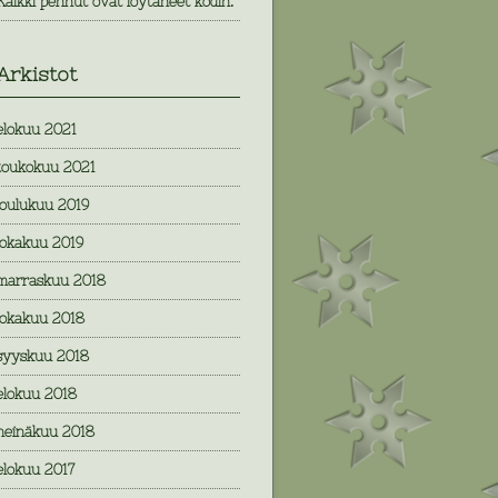
Kaikki pennut ovat löytäneet kodin.
Arkistot
elokuu 2021
toukokuu 2021
joulukuu 2019
lokakuu 2019
marraskuu 2018
lokakuu 2018
syyskuu 2018
elokuu 2018
heinäkuu 2018
elokuu 2017