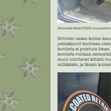
Mercedes Benz E W210 muunnettuna
Eritoten usean koiran kanss
pelisäännöt kontissa olemi
kontista ei poistuta ilman 
kontista voidaan esimerkiks
muut odottavat kiltisti vu
milliäkään, ja tämän koira