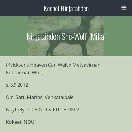
Kennel Ninjatähden
Ninjatähden She-Wolf ”Milla”
(Kvicksans Heaven Can Wait x Metsävirnan
Kentuckian Wolf)
s. 5.9.2012
Om. Satu Marins, Vehkataipale
Näyttelyt: C.I.B & FI & RU CH RKFV
Kokeet: NOU1