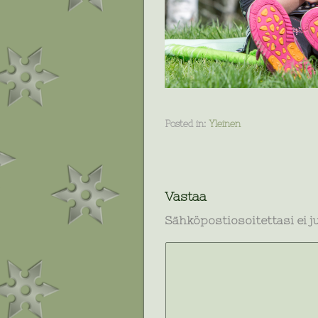
Posted in:
Yleinen
Vastaa
Sähköpostiosoitettasi ei ju