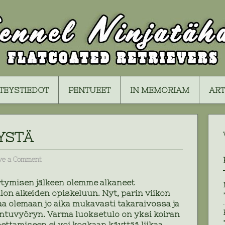
TEYSTIEDOT
PENTUEET
IN MEMORIAM
ART
TYSTÄ
ve a Comment
irtymisen jälkeen olemme alkaneet
lon alkeiden opiskeluun. Nyt, parin viikon
kaa olemaan jo aika mukavasti takaraivossa ja
pentuvyöryn. Varma luoksetulo on yksi koiran
pettamiseen ei voi koskaan käyttää liikaa