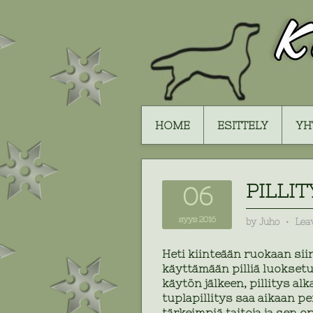
HOME
ESITTELY
YH
PILLI
06
syys 2016
by
Juho
⋅
Lea
Heti kiinteään ruokaan si
käyttämään pilliä luoksetu
käytön jälkeen, pillitys al
tuplapillitys saa aikaan 
tärkeimpiä taitoja ja sen o