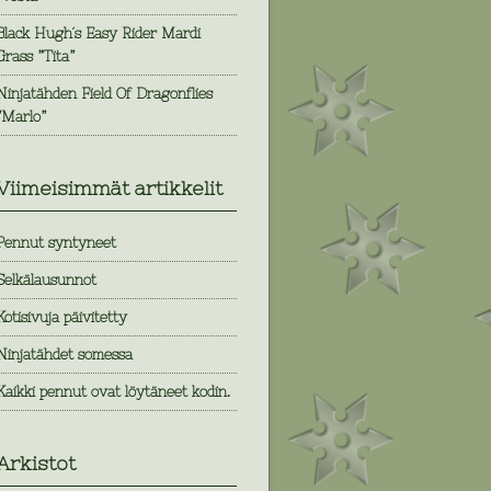
Black Hugh´s Easy Rider Mardi
Grass ”Tita”
Ninjatähden Field Of Dragonflies
”Marlo”
Viimeisimmät artikkelit
Pennut syntyneet
Selkälausunnot
Kotisivuja päivitetty
Ninjatähdet somessa
Kaikki pennut ovat löytäneet kodin.
Arkistot