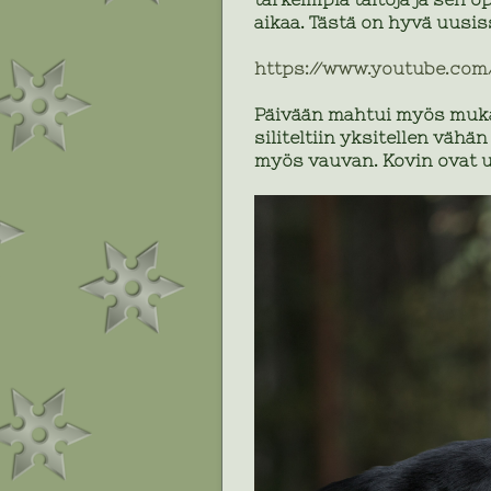
aikaa. Tästä on hyvä uusis
https://www.youtube.co
Päivään mahtui myös muka
siliteltiin yksitellen vä
myös vauvan. Kovin ovat ut