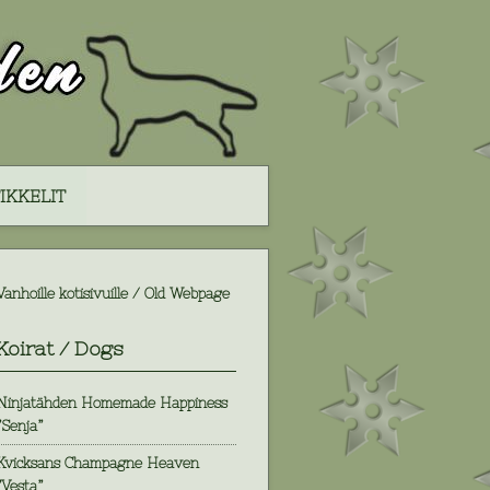
IKKELIT
Vanhoille kotisivuille / Old Webpage
Koirat / Dogs
Ninjatähden Homemade Happiness
”Senja”
Kvicksans Champagne Heaven
”Vesta”