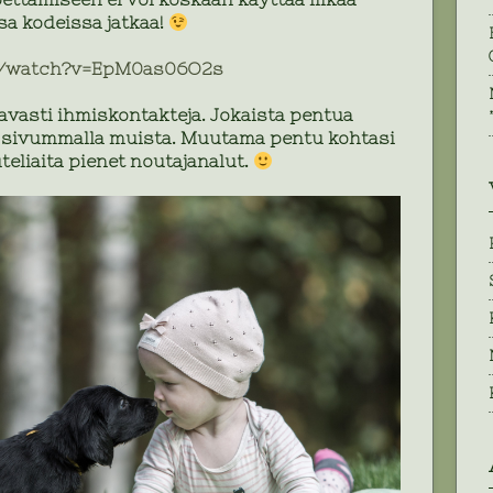
sa kodeissa jatkaa!
m/watch?v=EpM0as06O2s
vasti ihmiskontakteja. Jokaista pentua
hän sivummalla muista. Muutama pentu kohtasi
eliaita pienet noutajanalut.