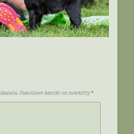
lkaista.
Pakolliset kentät on merkitty
*