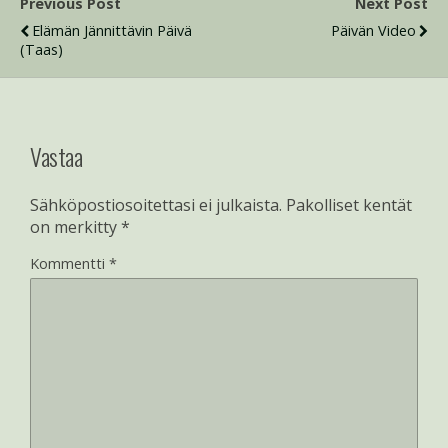
Previous Post
Next Post
Elämän Jännittävin Päivä
Päivän Video
(taas)
Vastaa
Sähköpostiosoitettasi ei julkaista.
Pakolliset kentät
on merkitty
*
Kommentti
*