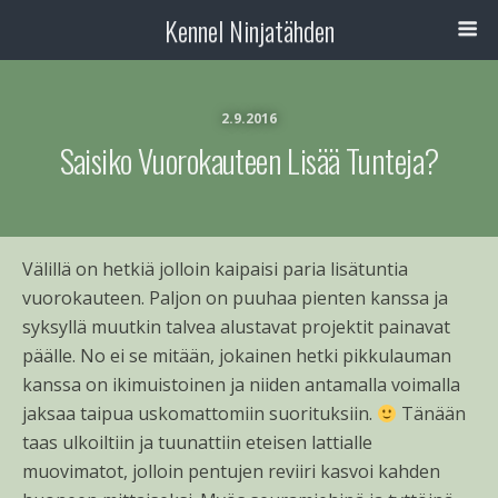
Kennel Ninjatähden
2.9.2016
Saisiko Vuorokauteen Lisää Tunteja?
Välillä on hetkiä jolloin kaipaisi paria lisätuntia
vuorokauteen. Paljon on puuhaa pienten kanssa ja
syksyllä muutkin talvea alustavat projektit painavat
päälle. No ei se mitään, jokainen hetki pikkulauman
kanssa on ikimuistoinen ja niiden antamalla voimalla
jaksaa taipua uskomattomiin suorituksiin.
Tänään
taas ulkoiltiin ja tuunattiin eteisen lattialle
muovimatot, jolloin pentujen reviiri kasvoi kahden