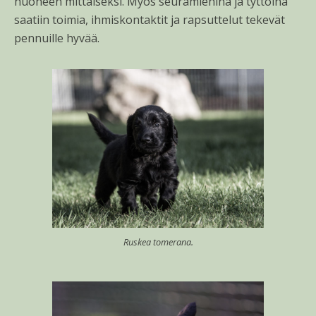
huoneen mittaiseksi. Myös seuramiehinä ja tyttöinä
saatiin toimia, ihmiskontaktit ja rapsuttelut tekevät
pennuille hyvää.
Ruskea tomerana.