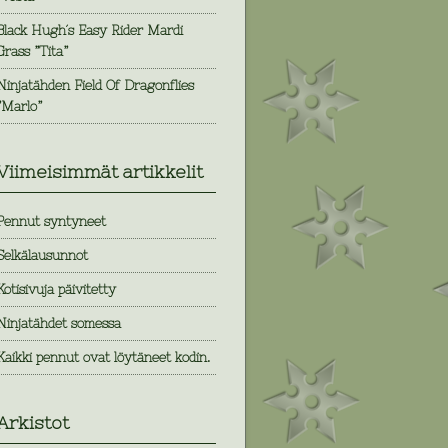
Black Hugh´s Easy Rider Mardi
Grass ”Tita”
Ninjatähden Field Of Dragonflies
”Marlo”
Viimeisimmät artikkelit
Pennut syntyneet
Selkälausunnot
Kotisivuja päivitetty
Ninjatähdet somessa
Kaikki pennut ovat löytäneet kodin.
Arkistot