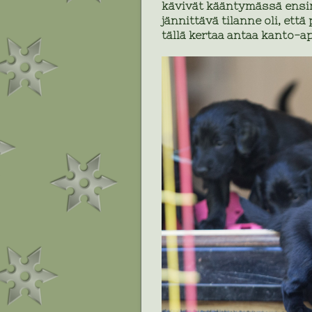
kävivät kääntymässä ensim
jännittävä tilanne oli, ett
tällä kertaa antaa kanto-a