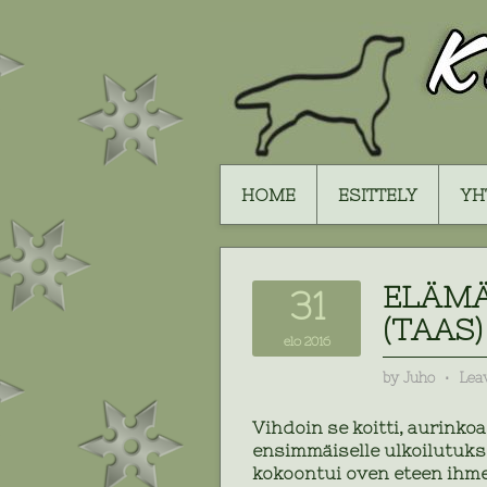
HOME
ESITTELY
YH
ELÄMÄ
31
(TAAS)
elo 2016
by
Juho
⋅
Lea
Vihdoin se koitti, aurinko
ensimmäiselle ulkoilutuksel
kokoontui oven eteen ihm