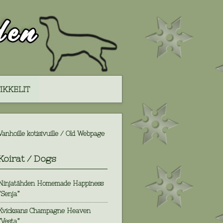
IKKELIT
Vanhoille kotisivuille / Old Webpage
Koirat / Dogs
Ninjatähden Homemade Happiness
”Senja”
Kvicksans Champagne Heaven
”Vesta”