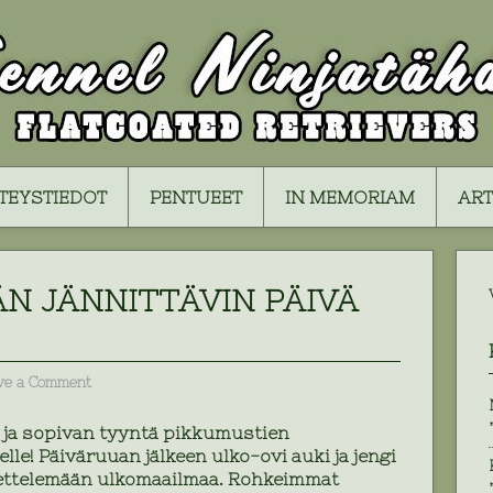
TEYSTIEDOT
PENTUEET
IN MEMORIAM
ART
N JÄNNITTÄVIN PÄIVÄ
ve a Comment
a ja sopivan tyyntä pikkumustien
le! Päiväruuan jälkeen ulko-ovi auki ja jengi
ettelemään ulkomaailmaa. Rohkeimmat