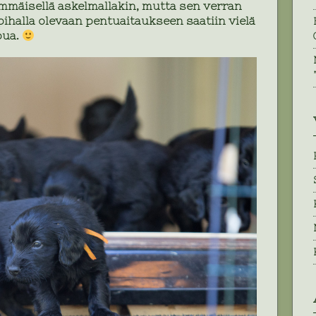
mäisellä askelmallakin, mutta sen verran
ä pihalla olevaan pentuaitaukseen saatiin vielä
pua.