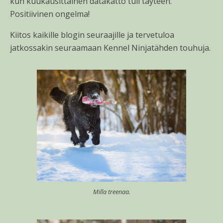
kun kuukausittainen datakatto tuli täyteen.
Positiivinen ongelma!
Kiitos kaikille blogin seuraajille ja tervetuloa
jatkossakin seuraamaan Kennel Ninjatähden touhuja.
Milla treenaa.