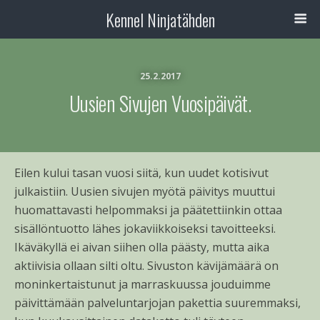
Kennel Ninjatähden
25.2.2017
Uusien Sivujen Vuosipäivät.
Eilen kului tasan vuosi siitä, kun uudet kotisivut
julkaistiin. Uusien sivujen myötä päivitys muuttui
huomattavasti helpommaksi ja päätettiinkin ottaa
sisällöntuotto lähes jokaviikkoiseksi tavoitteeksi.
Ikäväkyllä ei aivan siihen olla päästy, mutta aika
aktiivisia ollaan silti oltu. Sivuston kävijämäärä on
moninkertaistunut ja marraskuussa jouduimme
päivittämään palveluntarjojan pakettia suuremmaksi,