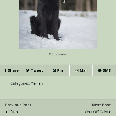
Rudi ja dami.
Share
Tweet
Pin
Mail
SMS
Categories:
Yleinen
Previous Post
Next Post
Råtta
On / Off Talvi