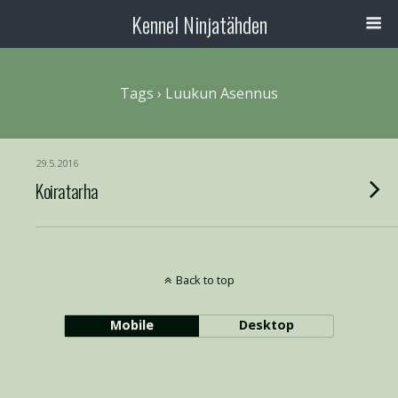
Kennel Ninjatähden
Tags › Luukun Asennus
29.5.2016
Koiratarha
Back to top
Mobile
Desktop