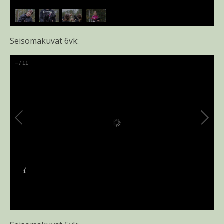
Seisomakuvat 6vk:
–
/
11