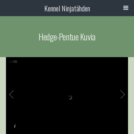
Kennel Ninjatähden
Hedge-Pentue Kuvia
–
/
65