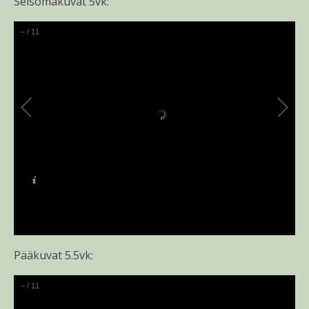
Seisomakuvat 5vk:
–
/
11
Pääkuvat 5.5vk:
–
/
11