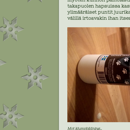
takapuolen hapsuissa kasv
ylimääräiset puntit juurik
välillä irtoavakin ihan its
Mot klumpbildning…