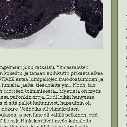
ongelmaan joku ratkaisu. Ylimääräisten
kokeiltu, ja tänään suihkutin pitkästä aikaa
PITÄISI estää lumipallojen muodostuminen, ja
lumelta, jäältä, tiesuolalta ym… Nooh, tuo
en tuotteen toimimisesta… Mystistä on myös
issa paljonkin eroja. Rudi loikki hangessa
ei sitä pallot haitanneet, hapsuihin oli
 nokare. Velipoika oli ylimääräisen
assa, ja sen ilme oli välillä sellainen, että
in!” Luca ja Ninja keräävät myös kainaloita
 matkaansa, kun Milla taas kärsii vain