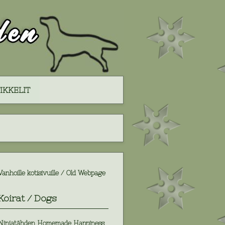
IKKELIT
Vanhoille kotisivuille / Old Webpage
Koirat / Dogs
Ninjatähden Homemade Happiness