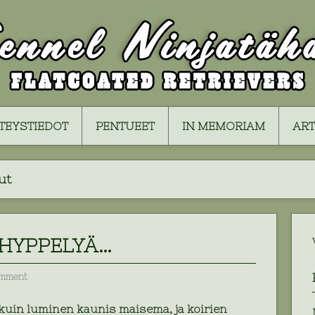
TEYSTIEDOT
PENTUEET
IN MEMORIAM
ART
ut
HYPPELYÄ…
omment
uin luminen kaunis maisema, ja koirien