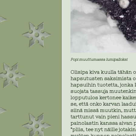
Popi muuttumassa lumipalloksi
Olisipa kiva kuulla tähän 
hapsutusten saksimista on 
hapsuihin tuotetta, jonka 
suojata tassuja muutenkin 
lopputulos kertonee kaik
se, että onko karvan laadu
siinä missä muutkin, mutta 
tarttunut vain pieni hassu
painolastin kanssa aivan pul
”pliis, tee nyt näille jotak
myöten kunnon painolastit