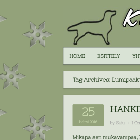
HOME
ESITTELY
YH
Tag Archives:
Lumipaak
HANKI
25
helmi 2016
by
Satu
⋅
1 C
Mikäpä sen mukavampaa, k