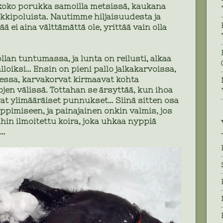
koko porukka samoilla metsissä, kaukana
nkkipoluista. Nautimme hiljaisuudesta ja
ä ei aina välttämättä ole, yrittää vain olla
lan tuntumassa, ja lunta on reilusti, alkaa
oiksi… Ensin on pieni pallo jalkakarvoissa,
essa, karvakorvat kirmaavat kohta
kojen välissä. Tottahan se ärsyttää, kun ihoa
avat ylimääräiset punnukset… Siinä sitten osa
ppimiseen, ja painajainen onkin valmis, jos
ihin ilmoitettu koira, joka uhkaa nyppiä
a…