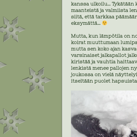
kanssa ulkoilu… Tykätään 
maanteistä ja valmiista le
siitä, että tarkkaa päämäärä
eksymättä…
Mutta, kun lämpötila on nol
koirat muuttumaan lumipall
mutta sen koko ajan kasva
varsinaiset jalkapallot jal
kiristää ja vauhtia haitta
lenkistä menee pallojen ny
joukossa on vielä näyttely
itseltään puolet hapsuist