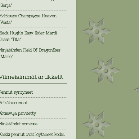
”Senja”
Kvicksans Champagne Heaven
”Vesta”
Black Hugh´s Easy Rider Mardi
Grass ”Tita”
Ninjatähden Field Of Dragonflies
”Marlo”
Viimeisimmät artikkelit
Pennut syntyneet
Selkälausunnot
Kotisivuja päivitetty
Ninjatähdet somessa
Kaikki pennut ovat löytäneet kodin.