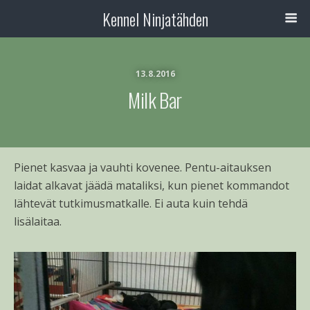
Kennel Ninjatähden
13.8.2016
Milk Bar
Pienet kasvaa ja vauhti kovenee. Pentu-aitauksen
laidat alkavat jäädä mataliksi, kun pienet kommandot
lähtevät tutkimusmatkalle. Ei auta kuin tehdä
lisälaitaa.